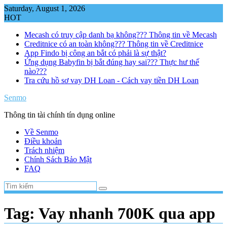
Skip
Saturday, August 1, 2026
to
HOT
content
Mecash có truy cập danh bạ không??? Thông tin về Mecash
Creditnice có an toàn không??? Thông tin về Creditnice
App Findo bị công an bắt có phải là sự thật?
Ứng dụng Babyfin bị bắt đúng hay sai??? Thực hư thế
nào???
Tra cứu hồ sơ vay DH Loan - Cách vay tiền DH Loan
Senmo
Thông tin tài chính tín dụng online
Về Senmo
Điều khoản
Trách nhiệm
Chính Sách Bảo Mật
FAQ
Tag:
Vay nhanh 700K qua app