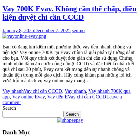
Vay 700K Evay. Không cần thế chấp, điều
kiện duyệt chỉ cần CCCD
January 8, 2025
December 7, 2025
senmo
Bạn có đang tìm kiếm một phương thức vay tiền nhanh chóng và
tiện lợi? Vay online 700K tại Evay chính là giải pháp lý tưởng dành
cho bạn. Với quy trình xét duyệt đơn giản chỉ cần sử dụng Chứng
minh nhân dân/căn cước công dân (CCCD) và đặc biệt là nhận kết
quả chỉ sau 30 phút, Evay cam kết mang đến sự nhanh chóng và
thuận tiện trong mỗi giao dịch. Hãy cùng khám phá những lợi ích
vượt trội mà dịch vụ vay online này mang…
Vay nhanh
Vay chỉ cần CCCD
,
Vay nhanh
,
Vay nhanh 700K qua
app
,
Vay online Evay
,
Vay tiền EVay chỉ cần CCCD
Leave a
comment
Search
Search
Danh Mục